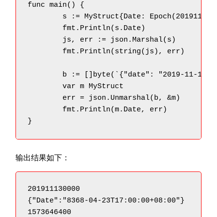
func main() {

	s := MyStruct{Date: Epoch(201911130000)}

	fmt.Println(s.Date)

	js, err := json.Marshal(s)

	fmt.Println(string(js), err)

	b := []byte(`{"date": "2019-11-13T12:00:00Z"}`)

	var m MyStruct

	err = json.Unmarshal(b, &m)

	fmt.Println(m.Date, err)

}
输出结果如下：
201911130000

{"Date":"8368-04-23T17:00:00+08:00"} 
