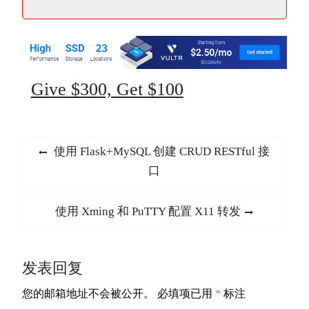
Give $300, Get $100
文
Previous
使用 Flask+MySQL 创建 CRUD RESTful 接
章
post:
口
导
航
Next
使用 Xming 和 PuTTY 配置 X11 转发
post:
发表回复
您的邮箱地址不会被公开。
必填项已用
*
标注