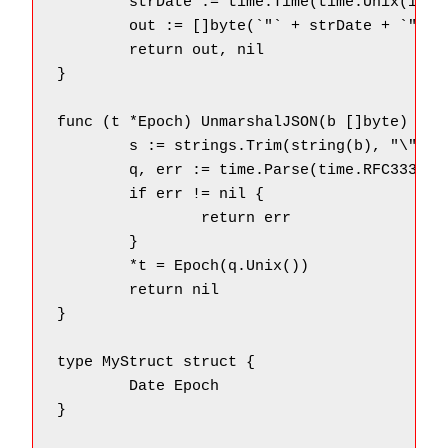
	strDate := time.Time(time.Unix(int64(t), 0)).Format(time.RFC3339)

	out := []byte(`"` + strDate + `"`)

	return out, nil

}

func (t *Epoch) UnmarshalJSON(b []byte) (err
	s := strings.Trim(string(b), "\"")

	q, err := time.Parse(time.RFC3339, s)

	if err != nil {

		return err

	}

	*t = Epoch(q.Unix())

	return nil

}

type MyStruct struct {

	Date Epoch

}
