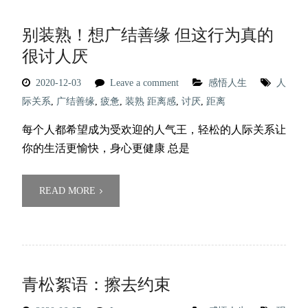
别装熟！想广结善缘 但这行为真的
很讨人厌
2020-12-03
Leave a comment
感悟人生
人
际关系
,
广结善缘
,
疲惫
,
装熟 距离感
,
讨厌
,
距离
每个人都希望成为受欢迎的人气王，轻松的人际关系让
你的生活更愉快，身心更健康 总是
READ MORE
青松絮语：擦去约束