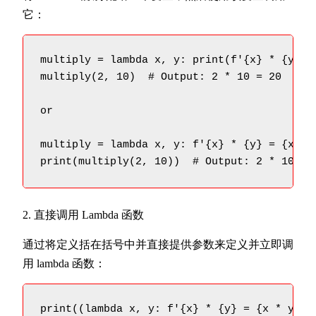
它：
multiply = lambda x, y: print(f'{x} * {y} = 
multiply(2, 10)  # Output: 2 * 10 = 20

or 

multiply = lambda x, y: f'{x} * {y} = {x * y
print(multiply(2, 10))  # Output: 2 * 10 = 
2. 直接调用 Lambda 函数
通过将定义括在括号中并直接提供参数来定义并立即调
用 lambda 函数：
print((lambda x, y: f'{x} * {y} = {x * y}')(