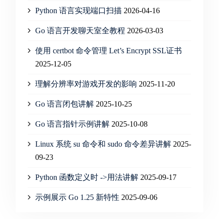
Python 语言实现端口扫描
2026-04-16
Go 语言开发聊天室全教程
2026-03-03
使用 certbot 命令管理 Let’s Encrypt SSL证书
2025-12-05
理解分辨率对游戏开发的影响
2025-11-20
Go 语言闭包讲解
2025-10-25
Go 语言指针示例讲解
2025-10-08
Linux 系统 su 命令和 sudo 命令差异讲解
2025-
09-23
Python 函数定义时 ->用法讲解
2025-09-17
示例展示 Go 1.25 新特性
2025-09-06