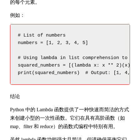
的每个元素。
例如：
# List of numbers

numbers = [1, 2, 3, 4, 5]

# Using lambda in list comprehension to squa
squared_numbers = [(lambda x: x ** 2)(x) for
结论
Python 中的 Lambda 函数提供了一种快速而简洁的方式
来创建小型的一次性函数。它们在具有高阶函数（如
map、filter 和 reduce）的函数式编程中特别有用。
虽然 lambda 函数功能强大且简洁，但请确保平衡它们