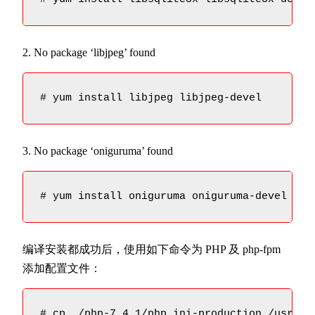
2. No package ‘libjpeg’ found
# yum install libjpeg libjpeg-devel
3. No package ‘oniguruma’ found
# yum install oniguruma oniguruma-devel
编译安装都成功后，使用如下命令为 PHP 及 php-fpm
添加配置文件：
# cp ./php-7.4.1/php.ini-production /usr/loc