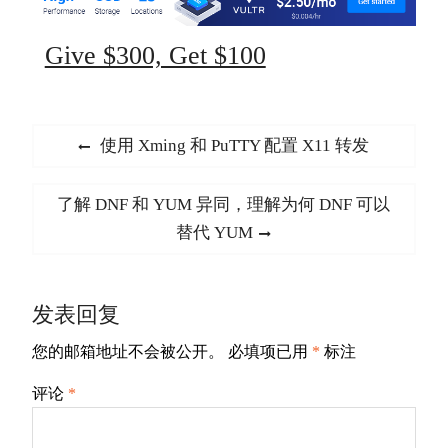
Give $300, Get $100
文
Previous
使用 Xming 和 PuTTY 配置 X11 转发
章
post:
导
Next
了解 DNF 和 YUM 异同，理解为何 DNF 可以
航
post:
替代 YUM
发表回复
您的邮箱地址不会被公开。
必填项已用
*
标注
评论
*