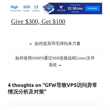
Give $300, Get $100
文
Previous
如何提高羽毛球扣杀力量
章
post:
导
Next
如何使用SSHFS通过SSH连接远程Linux文件
航
post:
系统
4 thoughts on “GFW导致VPS访问异常
情况分析及对策”