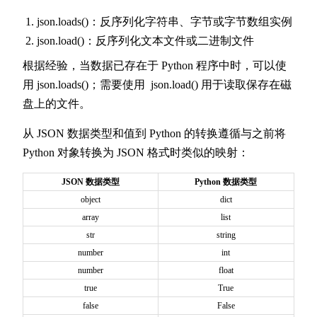
json.loads()：反序列化字符串、字节或字节数组实例
json.load()：反序列化文本文件或二进制文件
根据经验，当数据已存在于 Python 程序中时，可以使
用 json.loads()；需要使用 json.load() 用于读取保存在磁
盘上的文件。
从 JSON 数据类型和值到 Python 的转换遵循与之前将
Python 对象转换为 JSON 格式时类似的映射：
JSON 数据类型
Python 数据类型
object
dict
array
list
str
string
number
int
number
float
true
True
false
False