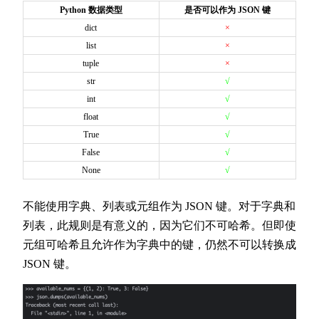
Python 数据类型
是否可以作为 JSON 键
dict
×
list
×
tuple
×
str
√
int
√
float
√
True
√
False
√
None
√
不能使用字典、列表或元组作为 JSON 键。对于字典和
列表，此规则是有意义的，因为它们不可哈希。但即使
元组可哈希且允许作为字典中的键，仍然不可以转换成
JSON 键。