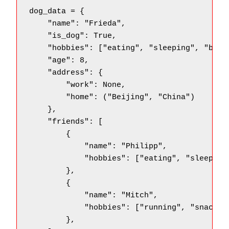
dog_data = {

    "name": "Frieda",

    "is_dog": True,

    "hobbies": ["eating", "sleeping", "barki
    "age": 8,

    "address": {

        "work": None,

        "home": ("Beijing", "China")

    },

    "friends": [

        {

            "name": "Philipp",

            "hobbies": ["eating", "sleeping"
        },

        {

            "name": "Mitch",

            "hobbies": ["running", "snacking
        },
