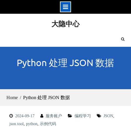
Skip
大隐中心
to
content
Python 处理 JSON 数据
Home
Python 处理 JSON 数据
2024-09-17
服务账户
编程学习
JSON
,
json.tool
,
python
,
示例代码