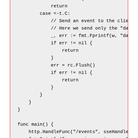
            return

        case <-t.C:

            // Send an event to the client

            // Here we send only the "data" 
            _, err := fmt.Fprintf(w, "data:
            if err != nil {

                return

            }

            err = rc.Flush()

            if err != nil {

                return

            }

        }

    }

}

func main() {

    http.HandleFunc("/events", sseHandler)
