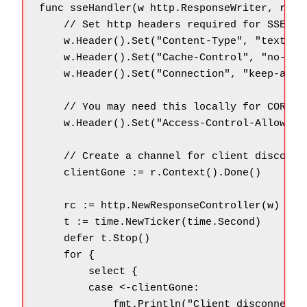
func sseHandler(w http.ResponseWriter, r *ht
    // Set http headers required for SSE

    w.Header().Set("Content-Type", "text/eve
    w.Header().Set("Cache-Control", "no-cach
    w.Header().Set("Connection", "keep-alive
    // You may need this locally for CORS re
    w.Header().Set("Access-Control-Allow-Ori
    // Create a channel for client disconnec
    clientGone := r.Context().Done()

    rc := http.NewResponseController(w)

    t := time.NewTicker(time.Second)

    defer t.Stop()

    for {

        select {

        case <-clientGone:

            fmt.Println("Client disconnected