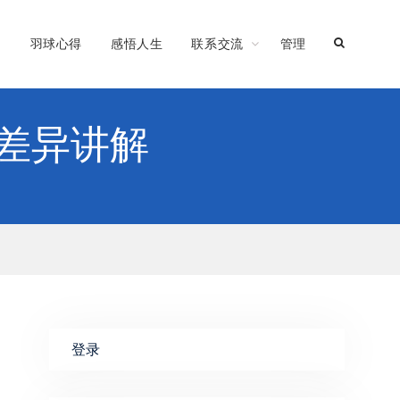
习
羽球心得
感悟人生
联系交流
管理
命令差异讲解
登录