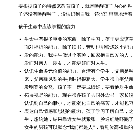
要根据孩子的特点来教育孩子，就是唤醒孩子内心的种
子还没有唤醒种子，没认识到自我，还浑浑噩噩地活着
孩子生命中应该掌握的能力
生命中有很多重要的东西，除了学习，孩子更应该
面对挫折的能力。除了读书，劳动也能锻炼这个能
爱的能力。我学生做过个实验，回家抱自己爱的人，
爱面对亲人、朋友，才能更好面对人生。
认识生命多元价值的能力。台湾有个学生，父亲是种
来，父亲敲凤梨的手指肿得很粗大。学生很心疼父
发明奖的金奖。孩子不一定要成绩好，要看他对生
拓展视野的能力。现在很多孩子去国外念书，家长
认识到自己的渺小，才能弱化自己的痛苦，才能包
表达自己情感和思想的能力。孩子学习了解自己，
生，想约她，结果靠近女生就紧张，脸通红地吓跑了
女生的男孩可以默念“我们都是人”，看见位高权重