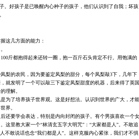
子。好孩子是已唤醒内心种子的孩子，他们认识到了自我；坏孩
。
掌握这几方面的能力：
力。
100斤都抱得起来还转一圈，抱一百斤石头肯定不行。用饱满的
凤梨的农民，因为要鉴定凤梨的甜分，每个凤梨敲3下，几年下
亲，就发明了一个可以敲三下鉴定凤梨甜度的机器，后来得了英
命的理解。
说是为了培养孩子世界观。这是好想法。认识到世界的广大，才
容世界。
之后还要学会表达，特别是内向封闭的孩子。有个男孩喜欢一个
。这里教大家一个“林清玄五字大明咒”：“大家都是人”。不敢追
的人不敢说话也念“我们都是人”。这样克服内心紧张，我们才不惧