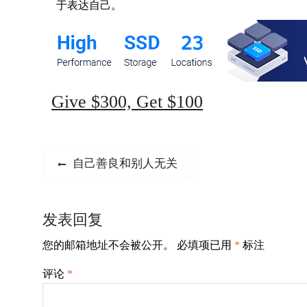
于表达自己。
Give $300, Get $100
文
Previous
自己善良和别人无关
post:
章
导
发表回复
航
您的邮箱地址不会被公开。
必填项已用
*
标注
评论
*