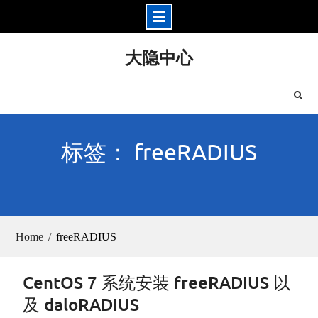
Skip
大隐中心
to
content
标签： freeRADIUS
Home
freeRADIUS
CentOS 7 系统安装 freeRADIUS 以
及 daloRADIUS