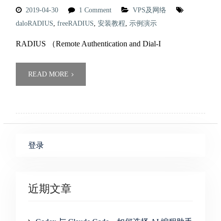
2019-04-30
1 Comment
VPS及网络
daloRADIUS
,
freeRADIUS
,
安装教程
,
示例演示
RADIUS （Remote Authentication and Dial-I
READ MORE
登录
近期文章