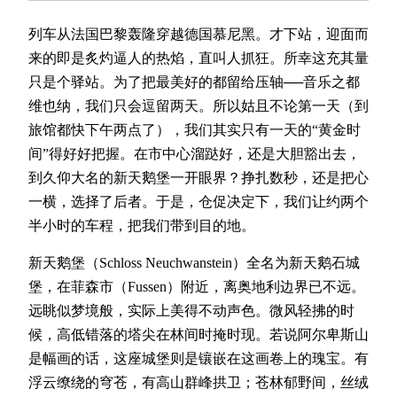
列车从法国巴黎轰隆穿越德国慕尼黑。才下站，迎面而
来的即是炙灼逼人的热焰，直叫人抓狂。所幸这充其量
只是个驿站。为了把最美好的都留给压轴──音乐之都
维也纳，我们只会逗留两天。所以姑且不论第一天（到
旅馆都快下午两点了），我们其实只有一天的“黄金时
间”得好好把握。在市中心溜跶好，还是大胆豁出去，
到久仰大名的新天鹅堡一开眼界？挣扎数秒，还是把心
一横，选择了后者。于是，仓促决定下，我们让约两个
半小时的车程，把我们带到目的地。
新天鹅堡（Schloss Neuchwanstein）全名为新天鹅石城
堡，在菲森市（Fussen）附近，离奥地利边界已不远。
远眺似梦境般，实际上美得不动声色。微风轻拂的时
候，高低错落的塔尖在林间时掩时现。若说阿尔卑斯山
是幅画的话，这座城堡则是镶嵌在这画卷上的瑰宝。有
浮云缭绕的穹苍，有高山群峰拱卫；苍林郁野间，丝绒