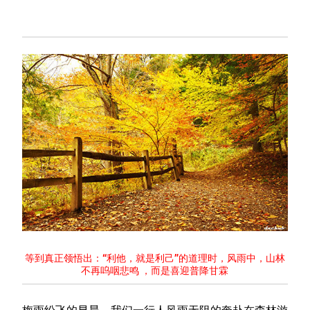
等到真正领悟出：“利他，就是利己”的道理时，风雨中，山林
不再呜咽悲鸣 ，而是喜迎普降甘霖