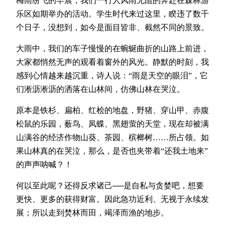
梅雨纷飞的早晨，我们一行人风雨无阻的奔赴在森林游
乐区如期举办的活动。学生时代来过这里，睽违了数千
个日子，没想到，如今是面目皆非、截然不同的景致。
大雨中，我们的车子慢慢的在蜿蜒曲折的山路上前进，
大家都悄然无声的观看着窗外的风光。静默的时刻，我
感到心情越来越沉重，诗人说：“雨是天空的眼泪”，它
们淅沥淅沥的洒落在山林间，仿佛山林在哭泣。
原本是铁杉、扁柏、红桧的地盘，野猪、穿山甲、赤腹
松鼠的乐园，薮鸟、凤蝶、黑翅萤的天堂，现在却被满
山满谷的经济作物山葵、茶园、槟榔树……所占领。如
果山林真的在哭泣，那么，是否也夹带着“还我土地来”
的声声呐喊？！
何以至此呢？还得反求诸己──是自私与贪婪吧，想要
更快、更多的获得财富。因此急功近利、无视于永续发
展；所以走到焚林而田，竭泽而渔的地步。