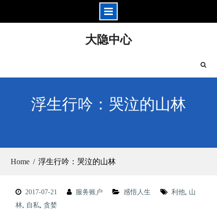
Skip
大隐中心
to
content
浮生行吟：哭泣的山林
Home
浮生行吟：哭泣的山林
2017-07-21
服务账户
感悟人生
利他
,
山
林
,
自私
,
贪婪