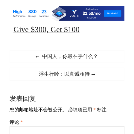
Give $300, Get $100
文
Previous
中国人，你最在乎什么？
章
post:
导
Next
浮生行吟：以真诚相待
航
post:
发表回复
您的邮箱地址不会被公开。
必填项已用
*
标注
评论
*