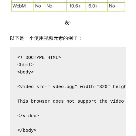
表2
以下是一个使用视频元素的例子：
<! DOCTYPE HTML>

<html>

<body>

<video src=” vdeo.ogg” width=”320” height=”2
This browser does not support the video elem
</video>

</body>
