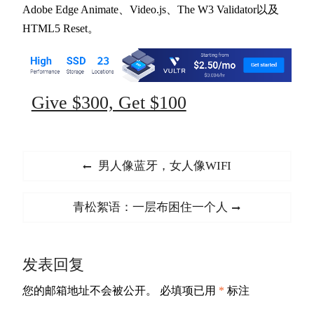
Adobe Edge Animate、Video.js、The W3 Validator以及
HTML5 Reset。
Give $300, Get $100
文
Previous
男人像蓝牙，女人像WIFI
章
post:
导
Next
青松絮语：一层布困住一个人
航
post:
发表回复
您的邮箱地址不会被公开。
必填项已用
*
标注