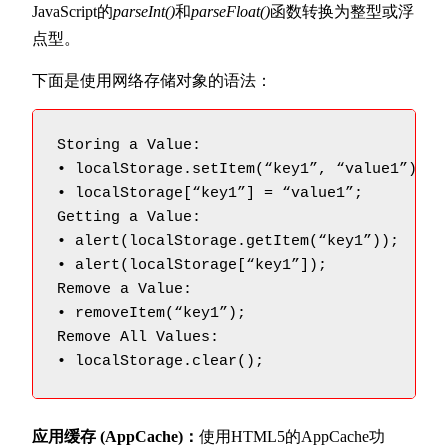
JavaScript的
parseInt()
和
parseFloat()
函数转换为整型或浮
点型。
下面是使用网络存储对象的语法：
Storing a Value:

• localStorage.setItem(“key1”, “value1”);

• localStorage[“key1”] = “value1”;

Getting a Value:

• alert(localStorage.getItem(“key1”));

• alert(localStorage[“key1”]);

Remove a Value:

• removeItem(“key1”);

Remove All Values:

• localStorage.clear();
应用缓存 (AppCache)：
使用HTML5的AppCache功