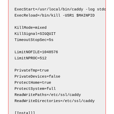
ExecStart=/usr/local/bin/caddy -log stdout 
ExecReload=/bin/kill -USR1 $MAINPID

KillMode=mixed

KillSignal=SIGQUIT

TimeoutStopSec=5s

LimitNOFILE=1048576

LimitNPROC=512

PrivateTmp=true

PrivateDevices=false

ProtectHome=true

ProtectSystem=full

ReadWritePaths=/etc/ssl/caddy

ReadWriteDirectories=/etc/ssl/caddy

[Install]
