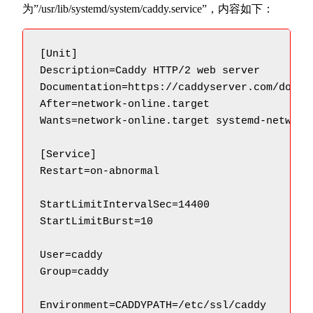
为”/usr/lib/systemd/system/caddy.service”，内容如下：
[Unit]

Description=Caddy HTTP/2 web server

Documentation=https://caddyserver.com/docs

After=network-online.target

Wants=network-online.target systemd-networkd
[Service]

Restart=on-abnormal

StartLimitIntervalSec=14400

StartLimitBurst=10

User=caddy

Group=caddy

Environment=CADDYPATH=/etc/ssl/caddy
