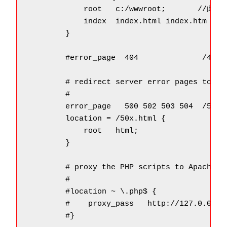
            root   c:/wwwroot;       /
            index  index.html index.htm inde
        }

        #error_page  404              /404.h
        # redirect server error pages to the
        #

        error_page   500 502 503 504  /50x.h
        location = /50x.html {

            root   html;

        }

        # proxy the PHP scripts to Apache li
        #

        #location ~ \.php$ {

        #    proxy_pass   http://127.0.0.1;

        #}
