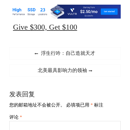
Give $300, Get $100
文
Previous
浮生行吟：自己造就天才
章
post:
导
Next
北美最具影响力的领袖
航
post:
发表回复
您的邮箱地址不会被公开。
必填项已用
*
标注
评论
*