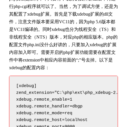
行php-cgi程序就可以了。当然，为了调试方便，还是为
其配置了xdebug扩展。首先是下载xdebug扩展的dll文
件，注意文件版本要采用VC11的，因为php 5.6版本都
是VC11编译的。同时xdebug也分为线程安全（TS）和
非线程安全（NTS）版本，对应php的相应版本。php的
配置文件php.ini没什么好讲的，只要加入xdebug的扩展
内容加入即可。需要开启的php扩展功能需要在配置文
件中将extension中相应内容前面的“;”号去掉。以下是
xdebug的配置内容：
[xdebug]

zend_extension="C:\php\ext\php_xdebug-2.5.1-
xdebug.remote_enable=1

xdebug.remote_handler=dbgp

xdebug.remote_mode=req

xdebug.remote_host=localhost

xdebug.remote_port=9000
