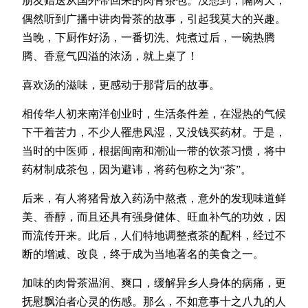
朋友赠送从国外带回来的肉骨茶包。没想到，隔两天，
偶然听到广播中讲肉骨茶的故事，引起我莫大的兴趣。
当晚，下厨作好汤，一番切洗、炖煮过后，一碗热腾
腾、香意气四溢的浓汤，就上桌了！
喜欢汤的滋味，更感动于那背后的故事。
相传华人初来南洋创业时，生活条件差，在湿热的气候
下干着苦力，不少人罹患风湿，又没钱买药材。于是，
当时的中医师，根据闽南和潮汕一带的饮茶习惯，将中
药材制成茶包，因为避讳，将药包称之为“茶”。
后来，有人将猪骨放入药汤中熬煮，意外的发现味道鲜
美、香醇，而且还具有强身健体、旺血补气的功效，因
而流传开来。此后，人们特地调整煮茶的配料，经过不
断的增减、改良，终于成为当地著名的美食之一。
加味的肉骨茶温润、爽口，缓解异乡人身体的病痛，更
抚慰飘泊者心灵的伤感。那么，不如意事十之八九的人