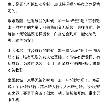
生，是否也可以如法炮制、加味特调呢？答案当然是肯
定的。
艰难险阻、进退维谷的时候，加一味“希望”吧！它创造
出一股神奇的力量，引领我们义无反顾、勇往直前。并
确信：无论黑夜怎样漫长；白昼总会到来，能化险为
夷、转危为安！
山穷水尽、寸步难行的时候，加一味“忍耐”吧！一切聪
明才智，唯有忍耐的功夫做基础，才能够有所发挥、有
所成就。为梦想吃苦、流泪，但坚忍不拔的回报，将是
欢笑收割！
坐困愁城、束手无策的时候，加一味“创意”吧！。俗语
说：“山不转路转，路不转人转，人不转心转。”外境窘
迫之际，要勇于突破！创意一动，便豁然开朗、带来无
限生机。