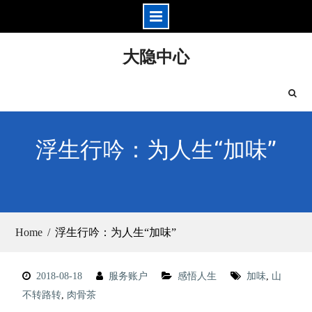
Skip
大隐中心
to
content
浮生行吟：为人生“加味”
Home
浮生行吟：为人生“加味”
2018-08-18
服务账户
感悟人生
加味
,
山
不转路转
,
肉骨茶