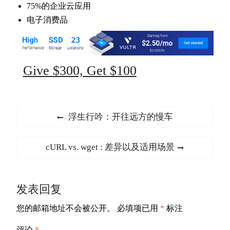
75%的企业云应用
电子消费品
Give $300, Get $100
文
Previous
浮生行吟：开往远方的慢车
章
post:
导
Next
cURL vs. wget : 差异以及适用场景
航
post:
发表回复
您的邮箱地址不会被公开。
必填项已用
*
标注
评论
*