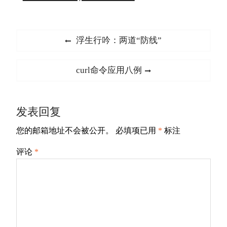
文
Previous
浮生行吟：两道“防线”
章
post:
导
Next
curl命令应用八例
航
post:
发表回复
您的邮箱地址不会被公开。
必填项已用
*
标注
评论
*