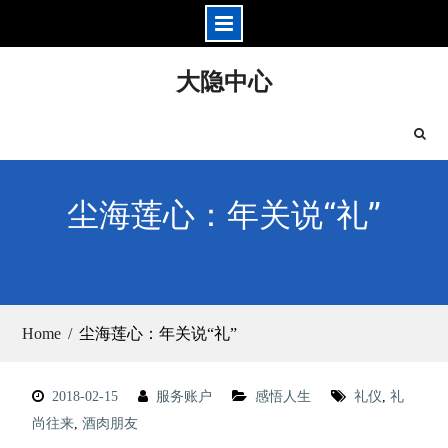
Skip
大隐中心
to
content
尘海莲心：年关说“礼”
Home
尘海莲心：年关说“礼”
2018-02-15
服务账户
感悟人生
礼仪
,
礼
尚往来
,
酒肉朋友