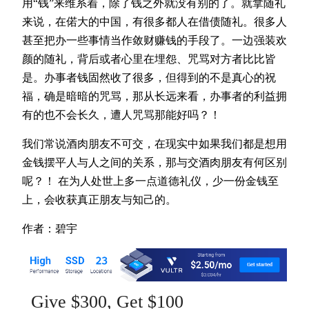
用“钱”来维系着，除了钱之外就没有别的了。就拿随礼
来说，在偌大的中国，有很多都人在借债随礼。很多人
甚至把办一些事情当作敛财赚钱的手段了。一边强装欢
颜的随礼，背后或者心里在埋怨、咒骂对方者比比皆
是。办事者钱固然收了很多，但得到的不是真心的祝
福，确是暗暗的咒骂，那从长远来看，办事者的利益拥
有的也不会长久，遭人咒骂那能好吗？！
我们常说酒肉朋友不可交，在现实中如果我们都是想用
金钱摆平人与人之间的关系，那与交酒肉朋友有何区别
呢？！ 在为人处世上多一点道德礼仪，少一份金钱至
上，会收获真正朋友与知己的。
作者：碧宇
Give $300, Get $100