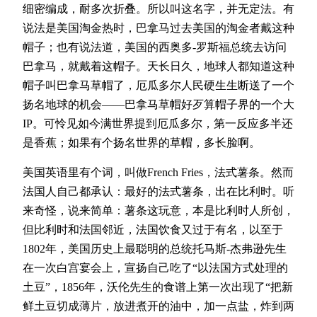
细密编成，耐多次折叠。所以叫这名字，并无定法。有
说法是美国淘金热时，巴拿马过去美国的淘金者戴这种
帽子；也有说法道，美国的西奥多-罗斯福总统去访问
巴拿马，就戴着这帽子。天长日久，地球人都知道这种
帽子叫巴拿马草帽了，厄瓜多尔人民硬生生断送了一个
扬名地球的机会——巴拿马草帽好歹算帽子界的一个大
IP。可怜见如今满世界提到厄瓜多尔，第一反应多半还
是香蕉；如果有个扬名世界的草帽，多长脸啊。
美国英语里有个词，叫做French Fries，法式薯条。然而
法国人自己都承认：最好的法式薯条，出在比利时。听
来奇怪，说来简单：薯条这玩意，本是比利时人所创，
但比利时和法国邻近，法国饮食又过于有名，以至于
1802年，美国历史上最聪明的总统托马斯-杰弗逊先生
在一次白宫宴会上，宣扬自己吃了‌‌“以法国方式处理的
土豆‌‌”，1856年，沃伦先生的食谱上第一次出现了‌‌“把新
鲜土豆切成薄片，放进煮开的油中，加一点盐，炸到两