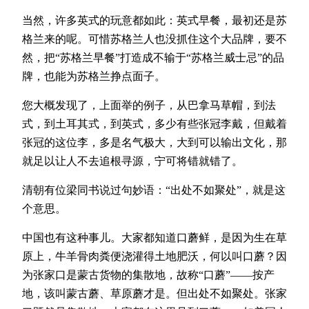
当然，许多英式的玩意都如此：英式早餐，最初还是苏
格兰来的呢。可惜苏格兰人也没抓住这个大品牌，要不
然，把‌‌“苏格兰早餐‌‌”打造成不输于‌‌“苏格兰威士忌‌‌”的品
牌，也能为苏格兰挣点面子。
您大概发现了，上面举的例子，从巴拿马草帽，到法
式，到土耳其式，到英式，多少有些张冠李戴，但戴着
张冠的这位李，多是名气极大，大到可以输出文化，那
就足以让人不去追根寻源，宁可将错就错了。
清朝有位梁同书说过句妙语：‌‌“出处不如聚处‌‌”，就是这
个意思。
中国也有这种事儿。大家都知道口蘑鲜，是因为生在草
原上，牛羊骨肉粪便浇灌得土地肥沃，何以叫口蘑？因
为张家口是蒙古货物的集散地，故称‌‌“口蘑‌‌”——按产
地，该叫蒙古蘑、草原蘑才是。但出处不如聚处。张家