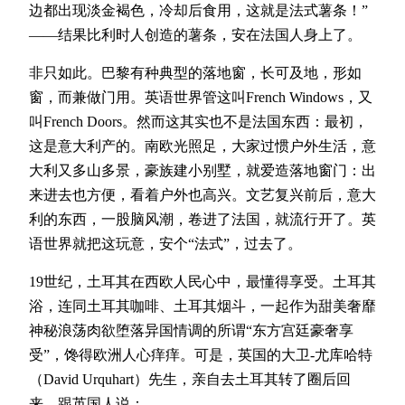
边都出现淡金褐色，冷却后食用，这就是法式薯条！‌‌”
——结果比利时人创造的薯条，安在法国人身上了。
非只如此。巴黎有种典型的落地窗，长可及地，形如
窗，而兼做门用。英语世界管这叫French Windows，又
叫French Doors。然而这其实也不是法国东西：最初，
这是意大利产的。南欧光照足，大家过惯户外生活，意
大利又多山多景，豪族建小别墅，就爱造落地窗门：出
来进去也方便，看着户外也高兴。文艺复兴前后，意大
利的东西，一股脑风潮，卷进了法国，就流行开了。英
语世界就把这玩意，安个‌‌“法式‌‌”，过去了。
19世纪，土耳其在西欧人民心中，最懂得享受。土耳其
浴，连同土耳其咖啡、土耳其烟斗，一起作为甜美奢靡
神秘浪荡肉欲堕落异国情调的所谓‌‌“东方宫廷豪奢享
受‌‌”，馋得欧洲人心痒痒。可是，英国的大卫-尤库哈特
（David Urquhart）先生，亲自去土耳其转了圈后回
来，跟英国人说：