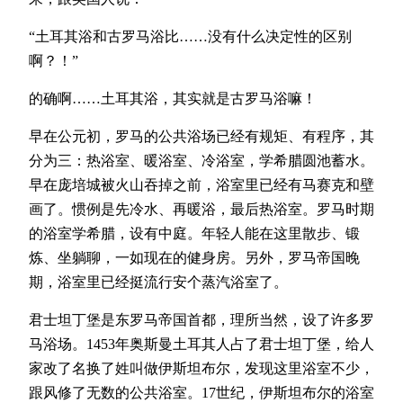
‌‌“土耳其浴和古罗马浴比……没有什么决定性的区别
啊？！‌‌”
的确啊……土耳其浴，其实就是古罗马浴嘛！
早在公元初，罗马的公共浴场已经有规矩、有程序，其
分为三：热浴室、暖浴室、冷浴室，学希腊圆池蓄水。
早在庞培城被火山吞掉之前，浴室里已经有马赛克和壁
画了。惯例是先冷水、再暖浴，最后热浴室。罗马时期
的浴室学希腊，设有中庭。年轻人能在这里散步、锻
炼、坐躺聊，一如现在的健身房。另外，罗马帝国晚
期，浴室里已经挺流行安个蒸汽浴室了。
君士坦丁堡是东罗马帝国首都，理所当然，设了许多罗
马浴场。1453年奥斯曼土耳其人占了君士坦丁堡，给人
家改了名换了姓叫做伊斯坦布尔，发现这里浴室不少，
跟风修了无数的公共浴室。17世纪，伊斯坦布尔的浴室