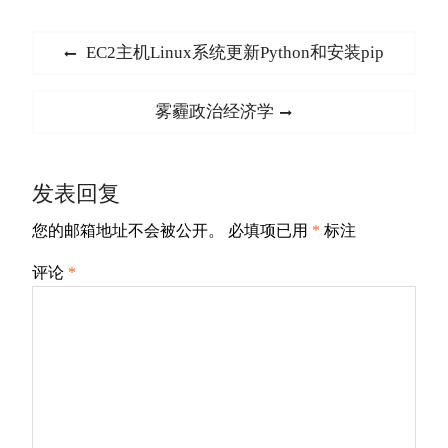
文
Previous
EC2主机Linux系统更新Python和安装pip
章
post:
导
Next
雾霾政治经济学
航
post:
发表回复
您的邮箱地址不会被公开。
必填项已用
*
标注
评论
*