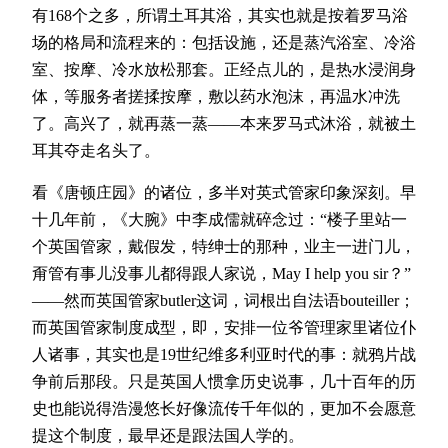
有168个之多，所谓土耳其浴，其实也就是按着罗马浴
场的格局和流程来的：包括设施，还是蒸汽浴室、冷浴
室、按摩、冷水放松那套。正经点儿的，是热水浸润身
体，等服务者搓揉按摩，敷以药水泡沫，再温水冲洗
了。高兴了，就再蒸一蒸——本来罗马式沐浴，就被土
耳其夺走名头了。
看《唐顿庄园》的诸位，多半对英式管家印象深刻。早
十几年前，《大腕》中李成儒就碎念过：‌‌“楼子里站一
个英国管家，戴假发，特绅士的那种，业主一进门儿，
甭管有事儿没事儿都得跟人家说，May I help you sir？‌‌”
——然而英国管家butler这词，词根出自法语bouteiller；
而英国管家制度成型，即，安排一位爷管理家里诸位仆
人诸事，其实也是19世纪维多利亚时代的事：就鸦片战
争前后那段。只是英国人惯拿历史说事，几十百年的历
史也能说得浩漫悠长好像流传千年似的，更加不会愿意
提这个制度，最早还是跟法国人学的。