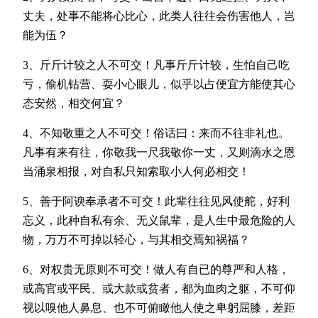
丈夫，处事不能将心比心，此类人往往会伤害他人，岂
能为伍？
3、斤斤计较之人不可交！凡事斤斤计较，生怕自己吃
亏，偷机钻营、耍小心眼儿，似乎以占便宜方能使其心
态安然，相交何宜？
4、不知敬重之人不可交！俗话曰：来而不往非礼也。
凡事有来有往，你敬我一尺我敬你一丈，又则滴水之恩
当涌泉相报，对自私只知索取小人何必相交！
5、善于阿谀奉承者不可交！此辈往往见风使舵，好利
忘义，此种自私有余、无义鼠辈，是人生中最危险的人
物，万万不可掉以轻心，与其相交焉知祸福？
6、对权贵无原则不可交！做人有自已的尊严和人格，
或高官或平民、或大款或贫者，都为血肉之躯，不可仰
视以嗅他人鼻息、也不可俯瞰他人使之卑躬屈膝，差距