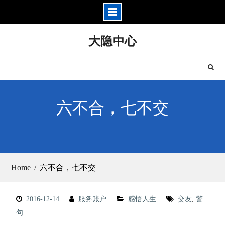
Skip
大隐中心
to
content
六不合，七不交
Home
六不合，七不交
2016-12-14
服务账户
感悟人生
交友
,
警
句