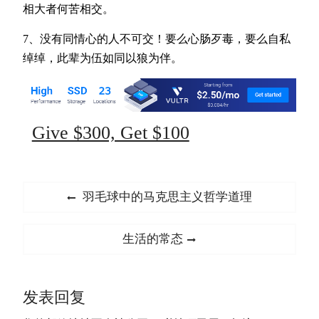
相大者何苦相交。
7、没有同情心的人不可交！要么心肠歹毒，要么自私
绰绰，此辈为伍如同以狼为伴。
Give $300, Get $100
文
Previous
羽毛球中的马克思主义哲学道理
章
post:
导
Next
生活的常态
航
post:
发表回复