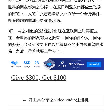
去年1月，这张照片出现在互联网上时被疯狂转载，全
世界的网友都为之心碎： 在尼日利亚东南部尘土飞扬
的街道上，人道主义志愿者洛文正在给一个全身赤裸、
瘦骨嶙峋的非洲小男孩喂水喝。
3日，与之相似的这张照片出现在互联网上时再度走
红，全世界的网友都为之振奋： 同样的两个人，同样
的姿势，“妈妈”洛文正在给穿着整齐的小男孩霍普喂水
喝，之后，霍普就要上学去了！
Give $300, Get $100
文
Previous
好工具分享之VideoStudio注册机
章
post: