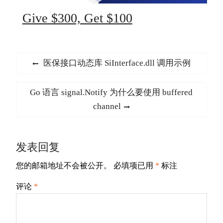
Give $300, Get $100
文
Previous
医保接口动态库 SiInterface.dll 调用示例
章
post:
导
Next
Go 语言 signal.Notify 为什么要使用 buffered
航
post:
channel
发表回复
您的邮箱地址不会被公开。
必填项已用
*
标注
评论
*