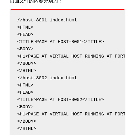
页面文件的内容分别为：
//host-8001 index.html

<HTML>

<HEAD>

<TITLE>PAGE AT HOST-8001</TITLE>

<BODY>

<H1>PAGE AT VIRTUAL HOST RUNNING AT PORT 800
</BODY>

</HTML>

//host-8002 index.html

<HTML>

<HEAD>

<TITLE>PAGE AT HOST-8002</TITLE>

<BODY>

<H1>PAGE AT VIRTUAL HOST RUNNING AT PORT 800
</BODY>
