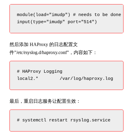
module(load="imudp") # needs to be done just
input(type="imudp" port="514")
然后添加 HAProxy 的日志配置文
件”/etc/rsyslog.d/haproxy.conf”，内容如下：
# HAProxy Logging

local2.*        /var/log/haproxy.log
最后，重启日志服务让配置生效：
# systemctl restart rsyslog.service