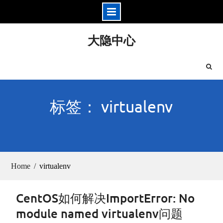
Skip
大隐中心
to
content
标签： virtualenv
Home
virtualenv
CentOS如何解决ImportError: No
module named virtualenv问题