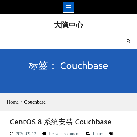
Skip
大隐中心
to
content
标签： Couchbase
Home
Couchbase
CentOS 8 系统安装 Couchbase
2020-09-12
Leave a comment
Linux