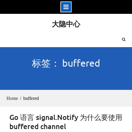
Skip
大隐中心
to
content
标签： buffered
Home
buffered
Go 语言 signal.Notify 为什么要使用
buffered channel