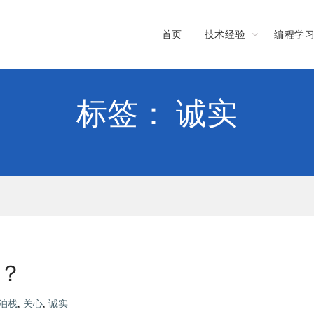
首页
技术经验
编程学
标签： 诚实
”？
泊栈
,
关心
,
诚实