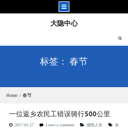
Skip
大隐中心
to
content
标签： 春节
Home
春节
一位返乡农民工错误骑行500公里
2017-01-27
Leave a comment
感悟人生
农