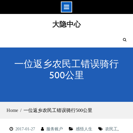
Skip
大隐中心
to
content
一位返乡农民工错误骑行
500公里
Home
一位返乡农民工错误骑行500公里
2017-01-27
服务账户
感悟人生
农民工
,