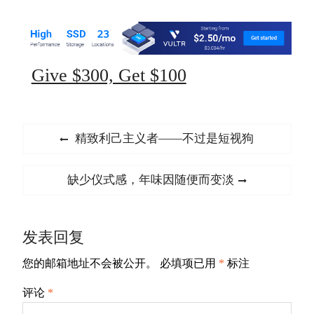
Give $300, Get $100
文
Previous
精致利己主义者——不过是短视狗
章
post:
导
Next
缺少仪式感，年味因随便而变淡
航
post:
发表回复
您的邮箱地址不会被公开。
必填项已用
*
标注
评论
*