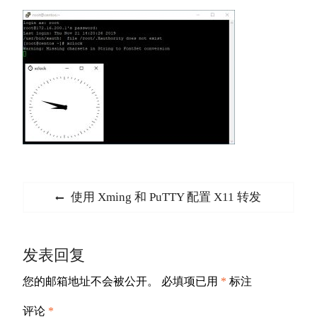
文
Previous
使用 Xming 和 PuTTY 配置 X11 转发
章
post:
导
发表回复
航
您的邮箱地址不会被公开。
必填项已用
*
标注
评论
*