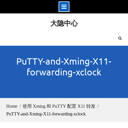
Skip
大隐中心
to
content
PuTTY-and-Xming-X11-
forwarding-xclock
Home
使用 Xming 和 PuTTY 配置 X11 转发
PuTTY-and-Xming-X11-forwarding-xclock