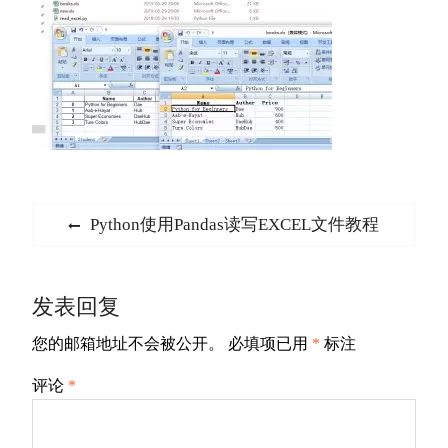
文
Previous
Python使用Pandas读写EXCEL文件教程
章
post:
导
发表回复
航
您的邮箱地址不会被公开。
必填项已用
*
标注
评论
*