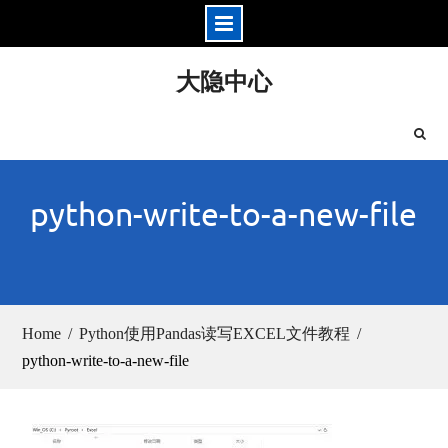
Skip
大隐中心
to
content
python-write-to-a-new-file
Home
Python使用Pandas读写EXCEL文件教程
python-write-to-a-new-file