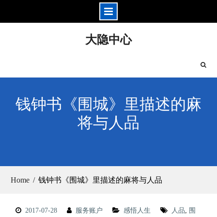
Skip
大隐中心
to
content
钱钟书《围城》里描述的麻
将与人品
Home
钱钟书《围城》里描述的麻将与人品
2017-07-28
服务账户
感悟人生
人品
,
围