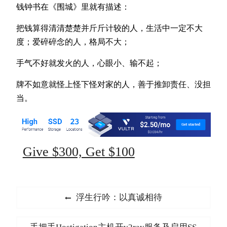
钱钟书在《围城》里就有描述：
把钱算得清清楚楚并斤斤计较的人，生活中一定不大
度；爱碎碎念的人，格局不大；
手气不好就发火的人，心眼小、输不起；
牌不如意就怪上怪下怪对家的人，善于推卸责任、没担
当。
Give $300, Get $100
文
Previous
浮生行吟：以真诚相待
章
post:
导
Next