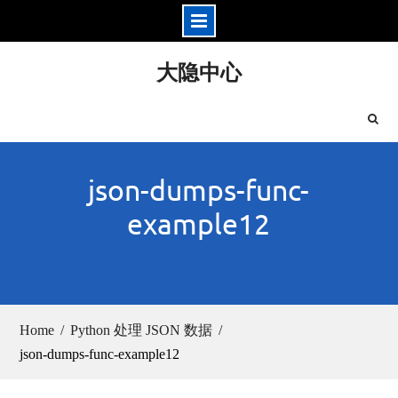
Skip
大隐中心
to
content
json-dumps-func-
example12
Home
Python 处理 JSON 数据
json-dumps-func-example12