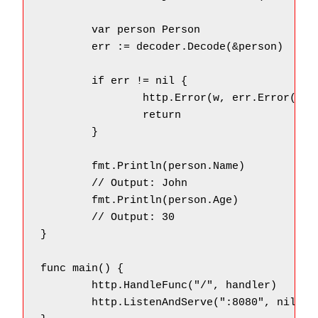
	var person Person

	err := decoder.Decode(&person)

	if err != nil {

		http.Error(w, err.Error(), http.StatusBadRequest)

		return

	}

	fmt.Println(person.Name)

	// Output: John

	fmt.Println(person.Age)

	// Output: 30

}

func main() {

	http.HandleFunc("/", handler)

	http.ListenAndServe(":8080", nil)
