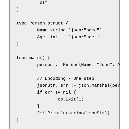
	"os"

)

type Person struct {

	Name string `json:"name"`

	Age  int    `json:"age"`

}

func main() {

	person := Person{Name: "John", Age: 30}

	// Encoding - One step

	jsonStr, err := json.Marshal(person)

	if err != nil {

		os.Exit(1)

	}

	fmt.Println(string(jsonStr))

}