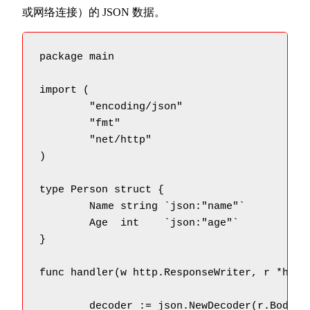
或网络连接）的 JSON 数据。
package main

import (

	"encoding/json"

	"fmt"

	"net/http"

)

type Person struct {

	Name string `json:"name"`

	Age  int    `json:"age"`

}

func handler(w http.ResponseWriter, r *http.
	decoder := json.NewDecoder(r.Body)
