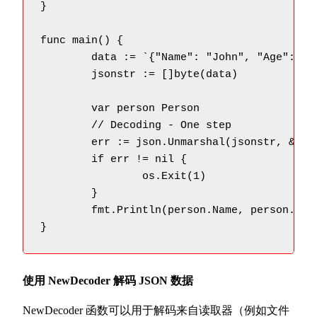
}

func main() {

	data := `{"Name": "John", "Age": 30}`

	jsonstr := []byte(data)

	var person Person

	// Decoding - One step

	err := json.Unmarshal(jsonstr, &person)

	if err != nil {

		os.Exit(1)

	}

	fmt.Println(person.Name, person.Age)

}
使用 NewDecoder 解码 JSON 数据
NewDecoder 函数可以用于解码来自读取器（例如文件