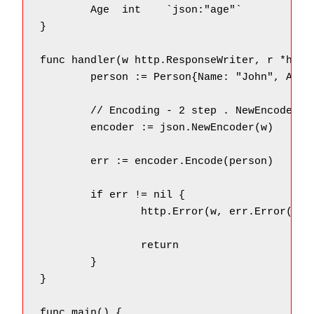
	Age  int    `json:"age"`

}

func handler(w http.ResponseWriter, r *http.
	person := Person{Name: "John", Age: 30}

	// Encoding - 2 step . NewEncoder and Encode

	encoder := json.NewEncoder(w)

	err := encoder.Encode(person)

	if err != nil {

		http.Error(w, err.Error(), http.StatusInternalServerError)

		return

	}

}

func main() {
