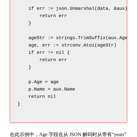
    if err := json.Unmarshal(data, &aux); er
        return err

    }

    ageStr := strings.TrimSuffix(aux.Age, " 
    age, err := strconv.Atoi(ageStr)

    if err != nil {

        return err

    }

    p.Age = age

    p.Name = aux.Name

    return nil

}

在此示例中，Age 字段在从 JSON 解码时从带有“years”