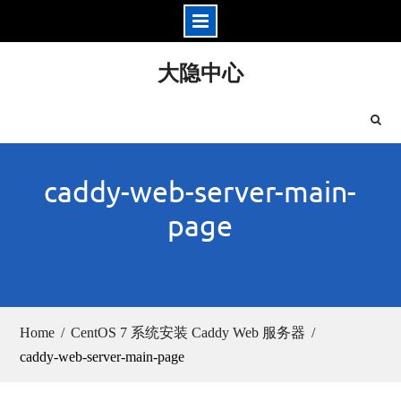
Skip
大隐中心
to
content
caddy-web-server-main-
page
Home
CentOS 7 系统安装 Caddy Web 服务器
caddy-web-server-main-page