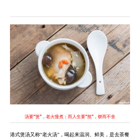
汤要“煲”，老火慢煮；而人生要“熬”，锲而不舍
港式煲汤又称“老火汤”，喝起来温润、鲜美，是去茶餐