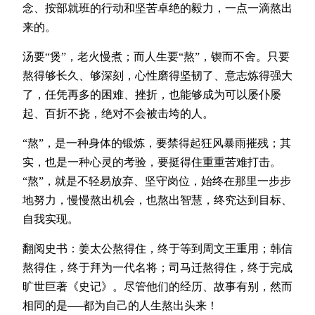
念、按部就班的行动和坚苦卓绝的毅力，一点一滴熬出
来的。
汤要“煲”，老火慢煮；而人生要“熬”，锲而不舍。只要
熬得够长久、够深刻，心性磨得坚韧了、意志炼得强大
了，任凭再多的困难、挫折，也能够成为可以屡仆屡
起、百折不挠，绝对不会被击垮的人。
“熬”，是一种身体的锻炼，要禁得起狂风暴雨摧残；其
实，也是一种心灵的考验，要挺得住重重苦难打击。
“熬”，就是不轻易放弃、坚守岗位，始终在那里一步步
地努力，慢慢熬出机会，也熬出智慧，终究达到目标、
自我实现。
翻阅史书：姜太公熬得住，终于等到周文王重用；韩信
熬得住，终于拜为一代名将；司马迁熬得住，终于完成
旷世巨著《史记》。尽管他们的经历、故事有别，然而
相同的是──都为自己的人生熬出头来！