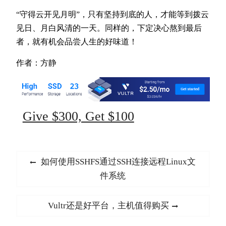
“守得云开见月明”，只有坚持到底的人，才能等到拨云
见日、月白风清的一天。同样的，下定决心熬到最后
者，就有机会品尝人生的好味道！
作者：方静
Give $300, Get $100
文
Previous
如何使用SSHFS通过SSH连接远程Linux文
章
post:
件系统
导
航
Next
Vultr还是好平台，主机值得购买
post: