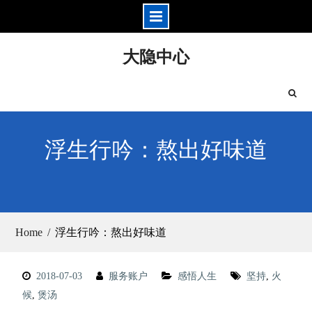
Skip
大隐中心
to
content
浮生行吟：熬出好味道
Home
浮生行吟：熬出好味道
2018-07-03
服务账户
感悟人生
坚持
,
火
候
,
煲汤