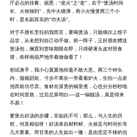
厅必点的佳肴。据悉：“老火”之“老”，在于“煲汤时间
长、火候独到”，先中火烧沸，再小火慢煲两三个小
时，是名副其实的“功夫汤”。
对于不擅长烹饪的我而言，要喝煲汤，只能偶尔上馆子
品尝，从未想到自己动手做。前一阵子，正好朋友赠送
煲汤包，搁置到赏味期限在即，只得硬著头皮对照食
谱，依样画葫芦地学着做做看了！
初试身手，我小心翼翼地丝毫不敢大意。两三个钟头
内，循规蹈矩、寸步不离在一旁看着炉火，生怕一点差
池而前功尽弃。食材在滚烫的锅里煮，心也分分秒秒地
在时间里熬，过后总算明白──这一锅靓汤，真是得来
不易！
要煲出好汤的步骤，非如此不可；那么，与人生的历
程，何其相似呀！好汤来自材料鲜、火候足与时间长等
几大要素。而甘美的人生如出一辙：是由坚定不移的信