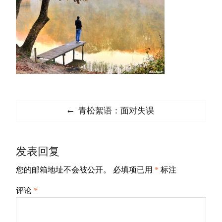
文
Previous
青松絮语：面对失误
章
post:
导
发表回复
航
您的邮箱地址不会被公开。
必填项已用
*
标注
评论
*