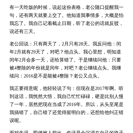
有一天吃饭的时候，说起这份表格，老公随口提醒我一
句，还有两天就要上交了。他知道我事情多，大概是怕
我忘了。我自己记着截止日期，听了老公的话就反驳，
说还有三天。
老公回说：只有两天了，2月只有28天。我反问他：闰
年2月就有29天了，对吧？他点头。我心里想，明知道
闰年2月会多一天，还给算错了。于是继续问他：只要
被4整除的年份就是闰年，对吧？老公继续点头。我继
续问：2016是不是能被4整除？老公又点头。
我正要得意呢，他轻轻说了句：但现在是2017年啊。听
到这话，我恍然大悟，我自己忙忙碌碌，硬是比别人慢
了一年，居然把现在当成了2016年。所以，从头至尾是
我搞错了，自己错了还觉得挺明白的，还想给他纠正错
误呢。
面对失误，即便被人指出，也还是会沉浸在自己的路子