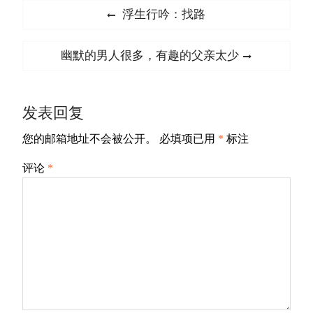
文
Previous
浮生行吟：找路
章
post:
导
Next
幽默的男人很多，有趣的父亲太少
航
post:
发表回复
您的邮箱地址不会被公开。
必填项已用
*
标注
评论
*