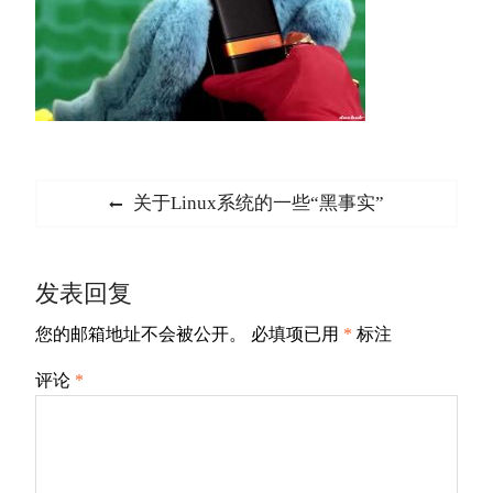
文
Previous
关于Linux系统的一些“黑事实”
章
post:
导
发表回复
航
您的邮箱地址不会被公开。
必填项已用
*
标注
评论
*