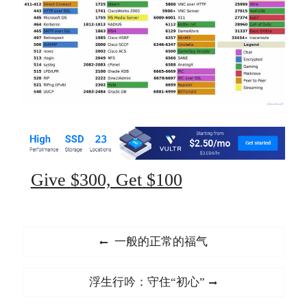
Give $300, Get $100
文
Previous
一般的正常的福气
章
post:
导
Next
浮生行吟：守住“初心”
航
post: