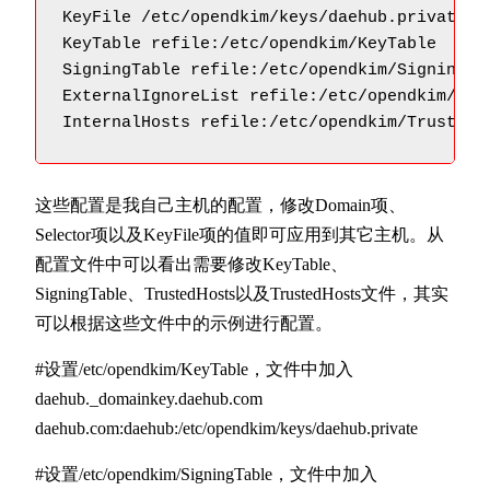
KeyFile /etc/opendkim/keys/daehub.private
KeyTable refile:/etc/opendkim/KeyTable   
SigningTable refile:/etc/opendkim/Signing
ExternalIgnoreList refile:/etc/opendkim/
InternalHosts refile:/etc/opendkim/Trus
这些配置是我自己主机的配置，修改Domain项、
Selector项以及KeyFile项的值即可应用到其它主机。从
配置文件中可以看出需要修改KeyTable、
SigningTable、TrustedHosts以及TrustedHosts文件，其实
可以根据这些文件中的示例进行配置。
#设置/etc/opendkim/KeyTable，文件中加入
daehub._domainkey.daehub.com
daehub.com:daehub:/etc/opendkim/keys/daehub.private
#设置/etc/opendkim/SigningTable，文件中加入