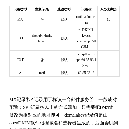
记录类型
主机记录
线路类型
记录值
MX优先级
mail.daehub.co
MX
@
默认
10
m
v=DKIM1;
daehub._daehu
k=rsa;
TXT
默认
b.com
s=email;p=MI
GfM…
v=spf1 a mx
TXT
@
默认
ip4:69.85.93.1
8 ~all
A
mail
默认
69.85.93.18
MX记录和A记录用于标识一台邮件服务器，一般成对
配置；SPF记录按以上的方式添加，只需要把IP4地址
修改为相对应的地址即可；domainkey记录值是由
openDKIM软件根据域名和选择器生成的，后面会讲到