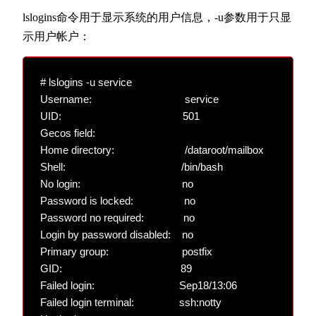
lslogins命令用于显示系统的用户信息，-u参数用于只显
示用户帐户：
# lslogins -u service

Username:                                 service

UID:                                           501

Gecos field:

Home directory:                         /dataroot/mailbox

Shell:                                         /bin/bash

No login:                                    no

Password is locked:                  no

Password no required:              no

Login by password disabled:    no

Primary group:                          postfix

GID:                                          89

Failed login:                              Sep18/13:06

Failed login terminal:                ssh:notty
