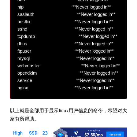
ntp                                        **Never logged in**

saslauth                                   **Never logged in**

postfix                                    **Never logged in**

sshd                                       **Never logged in**

tcpdump                                    **Never logged in**

dbus                                       **Never logged in**

ftpuser                                    **Never logged in**

mysql                                      **Never logged in**

webmaster                                  **Never logged in**

opendkim                                   **Never logged in**

service                                    **Never logged in**

以上就是全部用于显示linux用户信息的命令，希望对大
家有所帮助。