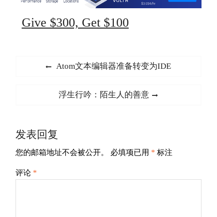
Give $300, Get $100
文
Previous
Atom文本编辑器准备转变为IDE
章
post:
导
Next
浮生行吟：陌生人的善意
航
post:
发表回复
您的邮箱地址不会被公开。
必填项已用
*
标注
评论
*