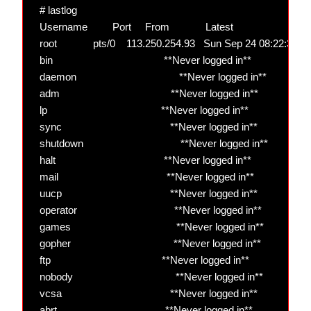
# lastlog

Username         Port     From             Latest

root             pts/0    113.250.254.93   Sun Sep 24 08:22:31 
bin                                        **Never logged in**

daemon                                     **Never logged in**

adm                                        **Never logged in**

lp                                         **Never logged in**

sync                                       **Never logged in**

shutdown                                   **Never logged in**

halt                                       **Never logged in**

mail                                       **Never logged in**

uucp                                       **Never logged in**

operator                                   **Never logged in**

games                                      **Never logged in**

gopher                                     **Never logged in**

ftp                                        **Never logged in**

nobody                                     **Never logged in**

vcsa                                       **Never logged in**

abrt                                       **Never logged in**
