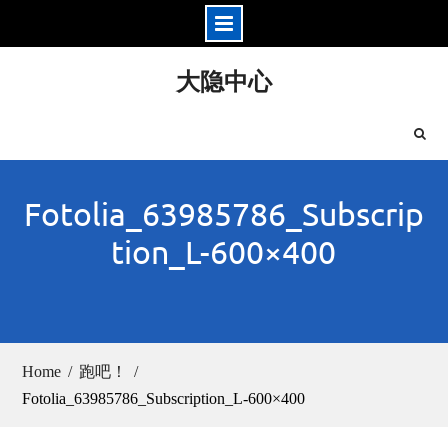
Skip
大隐中心
to
content
Fotolia_63985786_Subscrip
tion_L-600×400
Home
跑吧！
Fotolia_63985786_Subscription_L-600×400