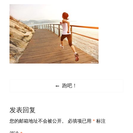
文
Previous
跑吧！
章
post:
导
发表回复
航
您的邮箱地址不会被公开。
必填项已用
*
标注