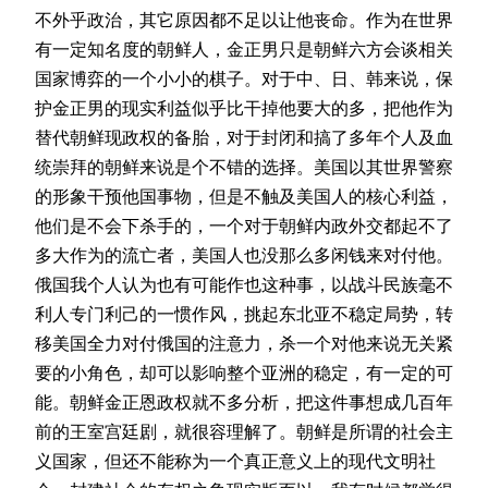
不外乎政治，其它原因都不足以让他丧命。作为在世界
有一定知名度的朝鲜人，金正男只是朝鲜六方会谈相关
国家博弈的一个小小的棋子。对于中、日、韩来说，保
护金正男的现实利益似乎比干掉他要大的多，把他作为
替代朝鲜现政权的备胎，对于封闭和搞了多年个人及血
统崇拜的朝鲜来说是个不错的选择。美国以其世界警察
的形象干预他国事物，但是不触及美国人的核心利益，
他们是不会下杀手的，一个对于朝鲜内政外交都起不了
多大作为的流亡者，美国人也没那么多闲钱来对付他。
俄国我个人认为也有可能作也这种事，以战斗民族毫不
利人专门利己的一惯作风，挑起东北亚不稳定局势，转
移美国全力对付俄国的注意力，杀一个对他来说无关紧
要的小角色，却可以影响整个亚洲的稳定，有一定的可
能。朝鲜金正恩政权就不多分析，把这件事想成几百年
前的王室宫廷剧，就很容理解了。朝鲜是所谓的社会主
义国家，但还不能称为一个真正意义上的现代文明社