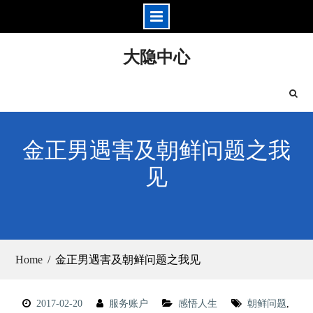
Skip
大隐中心
to
content
金正男遇害及朝鲜问题之我
见
Home
金正男遇害及朝鲜问题之我见
2017-02-20
服务账户
感悟人生
朝鲜问题
,