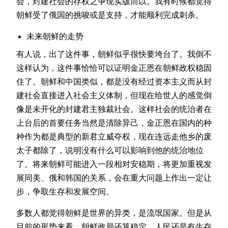
会，封建社会的存权之争现实版而以。我有时候都觉得
朝鲜受了俄国的挑唆或是支持，才能顺利完成刺杀。
未来朝鲜的走势
有人说，出了这件事，朝鲜似乎很快要垮台了。我倒不
这样认为，这件事恰恰可以证明金正恩在朝鲜政权稳固
住了。朝鲜和中国类似，都是没有经过资本主义而从封
建社会直接进入社会主义体制，但现在给世人的感觉倒
像是未开化的封建君主独裁社会。这样社会的统治者在
上台后的首要任务当然是清除异己，金正恩在国内的种
种作为都是典型的新君立威夺权，现在连远走他乡的废
太子都除了，说明没有什么可以影响到他的统治地位
了。将来朝鲜可能进入一段相对安稳期，将更加重视发
展同美、俄和韩国的关系，会在重大问题上作出一定让
步，争取生存和发展空间。
多数人都觉得朝鲜是世界的异类，是流氓国家。但是从
目前的形势来看，朝鲜政局还算稳定，人民还是有生存