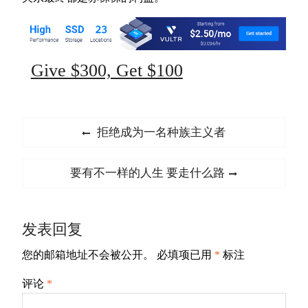
Give $300, Get $100
文
Previous
拒绝成为一名种族主义者
章
post:
导
Next
要有不一样的人生 要走什么路
航
post:
发表回复
您的邮箱地址不会被公开。
必填项已用
*
标注
评论
*