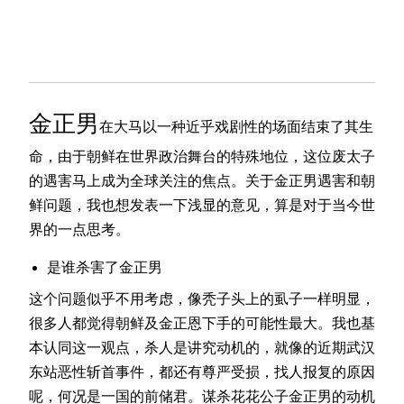
金正男
在大马以一种近乎戏剧性的场面结束了其生
命，由于朝鲜在世界政治舞台的特殊地位，这位废太子
的遇害马上成为全球关注的焦点。关于金正男遇害和朝
鲜问题，我也想发表一下浅显的意见，算是对于当今世
界的一点思考。
是谁杀害了金正男
这个问题似乎不用考虑，像秃子头上的虱子一样明显，
很多人都觉得朝鲜及金正恩下手的可能性最大。我也基
本认同这一观点，杀人是讲究动机的，就像的近期武汉
东站恶性斩首事件，都还有尊严受损，找人报复的原因
呢，何况是一国的前储君。谋杀花花公子金正男的动机