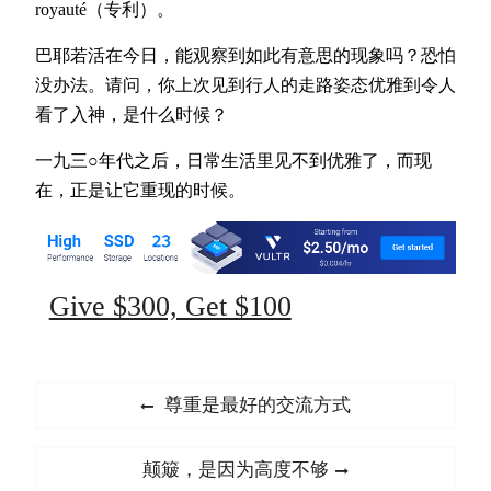
royauté（专利）。
巴耶若活在今日，能观察到如此有意思的现象吗？恐怕
没办法。请问，你上次见到行人的走路姿态优雅到令人
看了入神，是什么时候？
一九三○年代之后，日常生活里见不到优雅了，而现
在，正是让它重现的时候。
Give $300, Get $100
文
Previous
尊重是最好的交流方式
章
post:
导
Next
颠簸，是因为高度不够