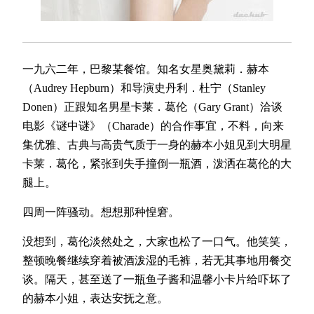
一九六二年，巴黎某餐馆。知名女星奥黛莉．赫本
（Audrey Hepburn）和导演史丹利．杜宁（Stanley
Donen）正跟知名男星卡莱．葛伦（Gary Grant）洽谈
电影《谜中谜》（Charade）的合作事宜，不料，向来
集优雅、古典与高贵气质于一身的赫本小姐见到大明星
卡莱．葛伦，紧张到失手撞倒一瓶酒，泼洒在葛伦的大
腿上。
四周一阵骚动。想想那种惶窘。
没想到，葛伦淡然处之，大家也松了一口气。他笑笑，
整顿晚餐继续穿着被酒泼湿的毛裤，若无其事地用餐交
谈。隔天，甚至送了一瓶鱼子酱和温馨小卡片给吓坏了
的赫本小姐，表达安抚之意。