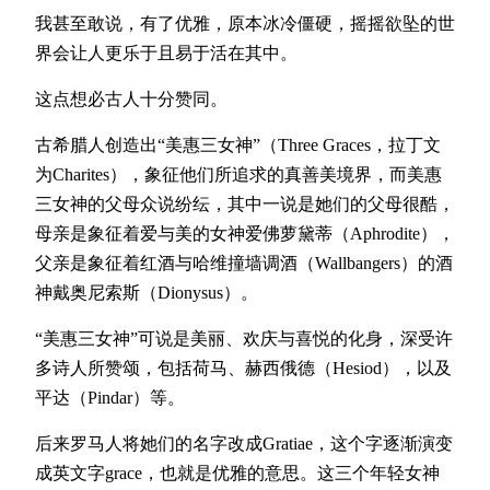
我甚至敢说，有了优雅，原本冰冷僵硬，摇摇欲坠的世
界会让人更乐于且易于活在其中。
这点想必古人十分赞同。
古希腊人创造出“美惠三女神”（Three Graces，拉丁文
为Charites），象征他们所追求的真善美境界，而美惠
三女神的父母众说纷纭，其中一说是她们的父母很酷，
母亲是象征着爱与美的女神爱佛萝黛蒂（Aphrodite），
父亲是象征着红酒与哈维撞墙调酒（Wallbangers）的酒
神戴奥尼索斯（Dionysus）。
“美惠三女神”可说是美丽、欢庆与喜悦的化身，深受许
多诗人所赞颂，包括荷马、赫西俄德（Hesiod），以及
平达（Pindar）等。
后来罗马人将她们的名字改成Gratiae，这个字逐渐演变
成英文字grace，也就是优雅的意思。这三个年轻女神