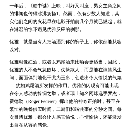
一年后，《谜中谜》上映，叫好又叫座，男女主角之间
的绯闻也传得沸沸扬扬1。然而，仅有少数人知道，其
实他们之间的火花早在电影开拍前几个月就已燃起，就
在淋湿的惊吓遇见优雅反应的刹那。
优雅，就是当有人把酒洒到你的裤子上，你依然能从容
以对。
优雅就像红酒，或者以鸡尾酒来比喻会更适当，因此，
优雅的人不会气急败坏，仗势欺人，而是能在谈笑风生
间，面面俱到地化干戈为玉帛，创造出令人愉悦的气氛
──犹如鸡尾酒所发挥的作用。优雅的闪现有可能出现
在令人感动的怜悯之举，或者瑞士知名网球选手罗杰．
费德勒（Roger Federer）挥出他的神奇正拍时，甚至在
繁忙的晚餐供应时间，二厨们和谐共事的分秒之间。每
次目睹优雅，都会让人感官愉悦，心情愉快，还能激发
出自在从容的感觉。