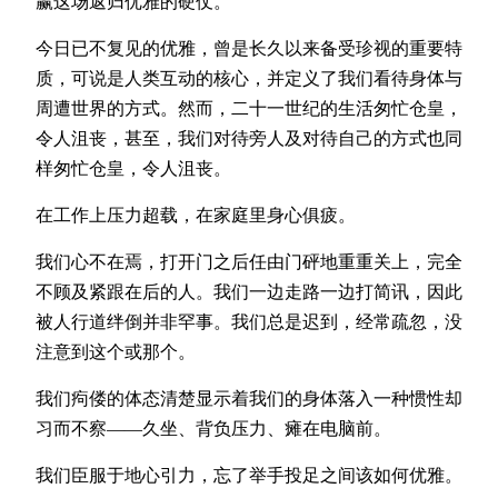
赢这场返归优雅的硬仗。
今日已不复见的优雅，曾是长久以来备受珍视的重要特
质，可说是人类互动的核心，并定义了我们看待身体与
周遭世界的方式。然而，二十一世纪的生活匆忙仓皇，
令人沮丧，甚至，我们对待旁人及对待自己的方式也同
样匆忙仓皇，令人沮丧。
在工作上压力超载，在家庭里身心俱疲。
我们心不在焉，打开门之后任由门砰地重重关上，完全
不顾及紧跟在后的人。我们一边走路一边打简讯，因此
被人行道绊倒并非罕事。我们总是迟到，经常疏忽，没
注意到这个或那个。
我们痀偻的体态清楚显示着我们的身体落入一种惯性却
习而不察——久坐、背负压力、瘫在电脑前。
我们臣服于地心引力，忘了举手投足之间该如何优雅。