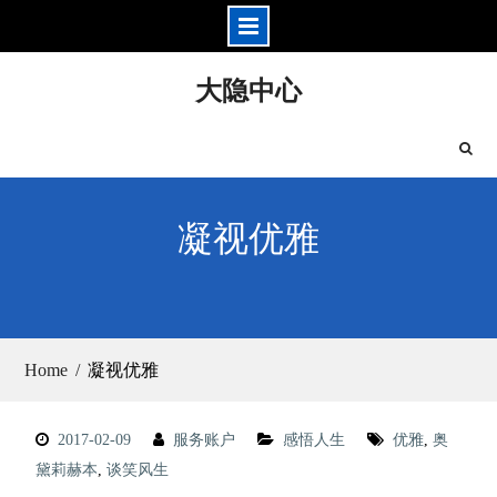
Skip
大隐中心
to
content
凝视优雅
Home
凝视优雅
2017-02-09
服务账户
感悟人生
优雅
,
奥
黛莉赫本
,
谈笑风生