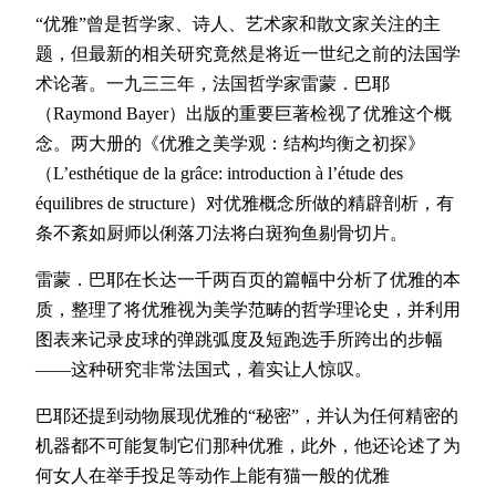
“优雅”曾是哲学家、诗人、艺术家和散文家关注的主
题，但最新的相关研究竟然是将近一世纪之前的法国学
术论著。一九三三年，法国哲学家雷蒙．巴耶
（Raymond Bayer）出版的重要巨著检视了优雅这个概
念。两大册的《优雅之美学观：结构均衡之初探》
（L’esthétique de la grâce: introduction à l’étude des
équilibres de structure）对优雅概念所做的精辟剖析，有
条不紊如厨师以俐落刀法将白斑狗鱼剔骨切片。
雷蒙．巴耶在长达一千两百页的篇幅中分析了优雅的本
质，整理了将优雅视为美学范畴的哲学理论史，并利用
图表来记录皮球的弹跳弧度及短跑选手所跨出的步幅
——这种研究非常法国式，着实让人惊叹。
巴耶还提到动物展现优雅的“秘密”，并认为任何精密的
机器都不可能复制它们那种优雅，此外，他还论述了为
何女人在举手投足等动作上能有猫一般的优雅