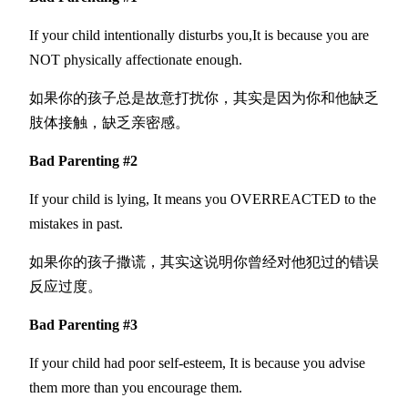
If your child intentionally disturbs you,It is because you are
NOT physically affectionate enough.
如果你的孩子总是故意打扰你，其实是因为你和他缺乏
肢体接触，缺乏亲密感。
Bad Parenting #2
If your child is lying, It means you OVERREACTED to the
mistakes in past.
如果你的孩子撒谎，其实这说明你曾经对他犯过的错误
反应过度。
Bad Parenting #3
If your child had poor self-esteem, It is because you advise
them more than you encourage them.