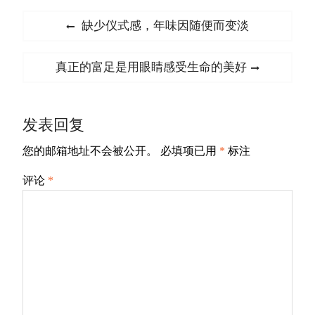
文
Previous
缺少仪式感，年味因随便而变淡
章
post:
导
Next
真正的富足是用眼睛感受生命的美好
航
post:
发表回复
您的邮箱地址不会被公开。
必填项已用
*
标注
评论
*