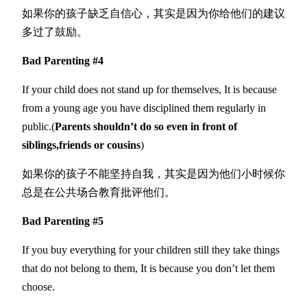
如果你的孩子缺乏自信心，其实是因为你给他们的建议
多过了鼓励。
Bad Parenting #4
If your child does not stand up for themselves, It is because
from a young age you have disciplined them regularly in
public.(
Parents shouldn’t do so even in front of
siblings,friends or cousins
)
如果你的孩子不能坚持自我，其实是因为他们小时候你
总是在公共场合教育批评他们。
Bad Parenting #5
If you buy everything for your children still they take things
that do not belong to them, It is because you don’t let them
choose.