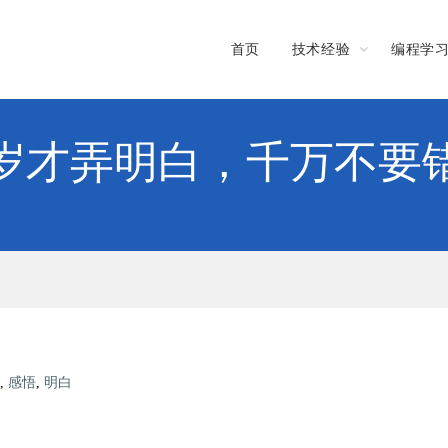
首页
技术经验
编程学
岁才弄明白，千万不要
,
感悟
,
明白