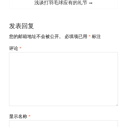
导
Next
浅谈打羽毛球应有的礼节
航
post:
发表回复
您的邮箱地址不会被公开。
必填项已用
*
标注
评论
*
显示名称
*