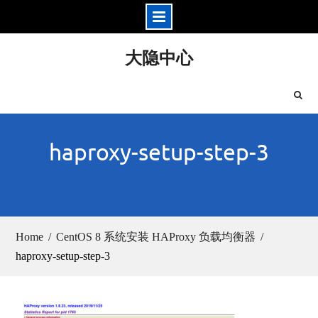
Skip
大隐中心
to
content
haproxy-setup-step-3
Home
CentOS 8 系统安装 HAProxy 负载均衡器
haproxy-setup-step-3