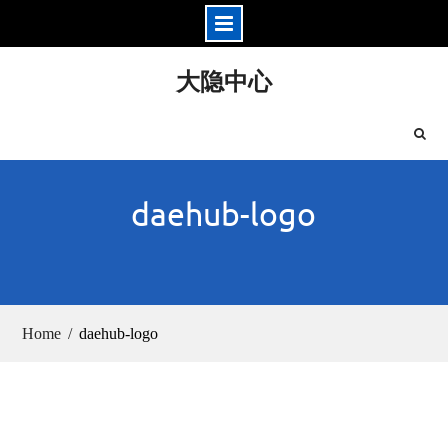
Skip
大隐中心
to
content
daehub-logo
Home
daehub-logo