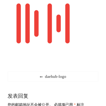
文
Previous
daehub-logo
章
post:
导
发表回复
航
您的邮箱地址不会被公开。
必填项已用
*
标注