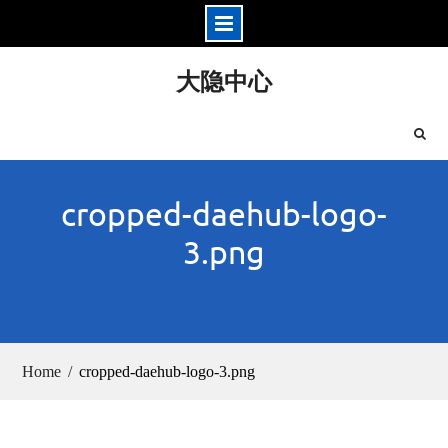
Skip
大隐中心
to
content
cropped-daehub-logo-
3.png
Home
cropped-daehub-logo-3.png