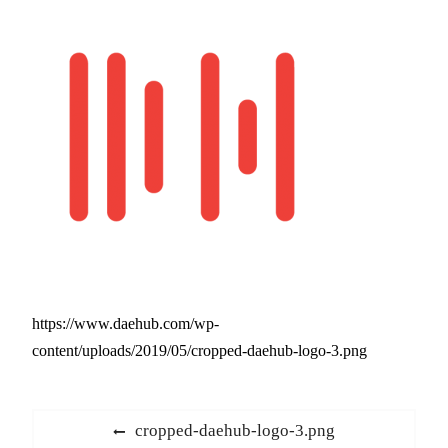
https://www.daehub.com/wp-
content/uploads/2019/05/cropped-daehub-logo-3.png
文
Previous
cropped-daehub-logo-3.png